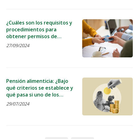
¿Cuáles son los requisitos y
procedimientos para
obtener permisos de
residencia y trabajo en
27/09/2024
España?
Pensión alimenticia: ¿Bajo
qué criterios se establece y
qué pasa si uno de los
padres no la paga?
29/07/2024