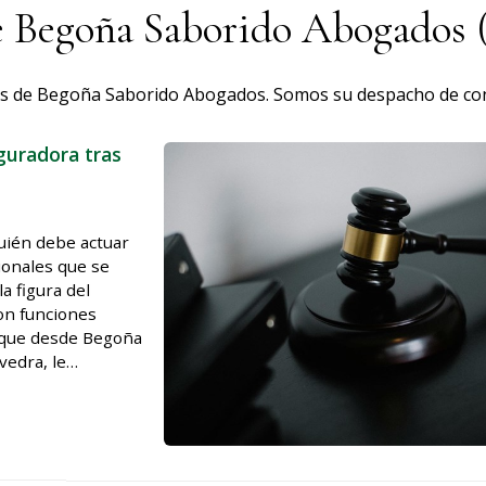
e Begoña Saborido Abogados 
os de Begoña Saborido Abogados. Somos su despacho de conf
guradora tras
quién debe actuar
ionales que se
a figura del
on funciones
orque desde Begoña
edra, le
arantizar la