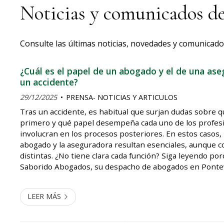
Noticias y comunicados d
Consulte las últimas noticias, novedades y comunicad
¿Cuál es el papel de un abogado y el de una ase
un accidente?
29/12/2025
PRENSA- NOTICIAS Y ARTICULOS
Tras un accidente, es habitual que surjan dudas sobre 
primero y qué papel desempeña cada uno de los profes
involucran en los procesos posteriores. En estos casos, l
abogado y la aseguradora resultan esenciales, aunque c
distintas. ¿No tiene clara cada función? Siga leyendo p
Saborido Abogados, su despacho de abogados en Pontev
explicamos a continuación cómo se complementan para g
protección de sus derec...
LEER MÁS