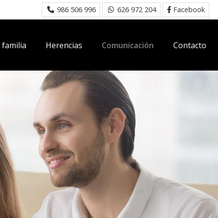
986 506 996
626 972 204
Facebook
familia
Herencias
Comunicación
Contacto